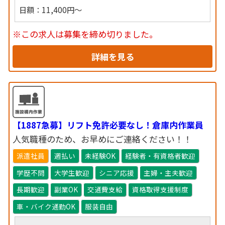
日額：11,400円～
※この求人は募集を締め切りました。
詳細を見る
【1887急募】リフト免許必要なし！倉庫内作業員
人気職種のため、お早めにご連絡ください！！
派遣社員
週払い
未経験OK
経験者・有資格者歓迎
学歴不問
大学生歓迎
シニア応援
主婦・主夫歓迎
長期歓迎
副業OK
交通費支給
資格取得支援制度
車・バイク通勤OK
服装自由