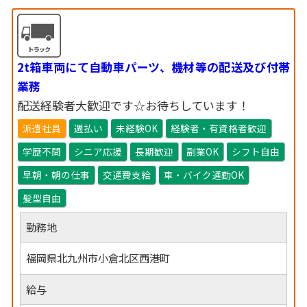
2t箱車両にて自動車パーツ、機材等の配送及び付帯
業務
配送経験者大歓迎です☆お待ちしています！
派遣社員
週払い
未経験OK
経験者・有資格者歓迎
学歴不問
シニア応援
長期歓迎
副業OK
シフト自由
早朝・朝の仕事
交通費支給
車・バイク通勤OK
髪型自由
勤務地
福岡県北九州市小倉北区西港町
給与