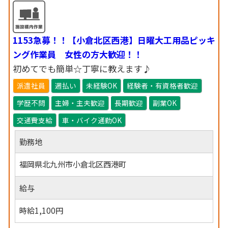
1153急募！！【小倉北区西港】日曜大工用品ピッキ
ング作業員 女性の方大歓迎！！
初めてでも簡単☆丁寧に教えます♪
派遣社員
週払い
未経験OK
経験者・有資格者歓迎
学歴不問
主婦・主夫歓迎
長期歓迎
副業OK
交通費支給
車・バイク通勤OK
勤務地
福岡県北九州市小倉北区西港町
給与
時給1,100円