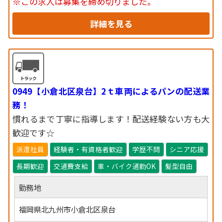
※この求人は募集を締め切りました。
詳細を見る
0949【小倉北区泉台】2ｔ車両によるパンの配送業
務！
慣れるまで丁寧に指導します！配送経験ない方も大
歓迎です☆
派遣社員
経験者・有資格者歓迎
学歴不問
シニア応援
長期歓迎
交通費支給
車・バイク通勤OK
髪型自由
勤務地
福岡県北九州市小倉北区泉台