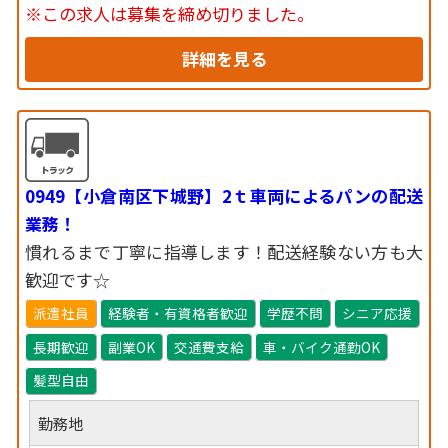
※この求人は募集を締め切りました。
詳細を見る
0949【小倉南区下城野】2ｔ車両によるパンの配送
業務！
慣れるまで丁寧に指導します！配送経験ない方も大
歓迎です☆
派遣社員
経験者・有資格者歓迎
学歴不問
シニア応援
長期歓迎
副業OK
交通費支給
車・バイク通勤OK
髪型自由
勤務地