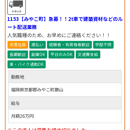
1153【みやこ町】急募！！2t車で建築資材などのル
ート配送業務
人気職種のため、お早めにご連絡ください！！
派遣社員
週払い
経験者・有資格者歓迎
学歴不問
長期歓迎
副業OK
平日のみOK
交通費支給
車・バイク通勤OK
勤務地
福岡県京都郡みやこ町勝山
給与
月額26万円
※この求人は募集を締め切りました。