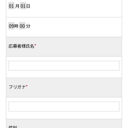
月
日
時
分
応募者様氏名
*
フリガナ
*
性別